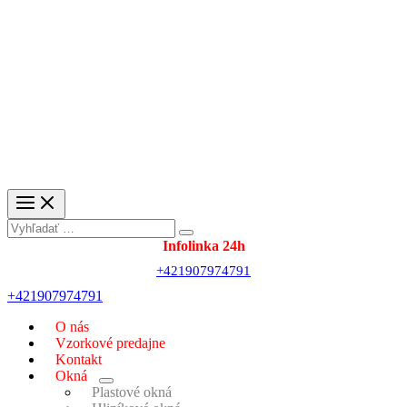
Main
Menu
Search
for:
+421907974791
+421907974791
O nás
Vzorkové predajne
Kontakt
Okná
Menu
Plastové okná
Toggle