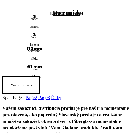
Deceunick
Decalu 110 Steel
2
Počet
tesnení
3
Počet
komôr
110mm
Stavebná
hĺbka
61 mm
Šírka
zasklenia
Viac informácií
Späť
Page
1
Page
2
Page
3
Ďalej
Vážení zákazníci, distribúcia profilu je pre náš trh momentálne
pozastavená, ako popredný Slovenský predajca a realizátor
množstva zákaziek okien a dverí z Fiberglassu momentálne
nedokážeme poskytnúť Vami žiadané produkty. / radi Vám