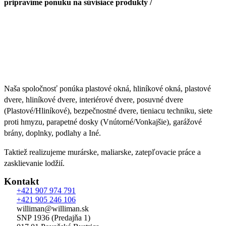
pripravíme ponuku na súvisiace produkty /
Naša spoločnosť ponúka plastové okná, hliníkové okná, plastové
dvere, hliníkové dvere, interiérové dvere, posuvné dvere
(Plastové/Hliníkové), bezpečnostné dvere, tieniacu techniku, siete
proti hmyzu, parapetné dosky (Vnútorné/Vonkajšie), garážové
brány, doplnky, podlahy a Iné.
Taktiež realizujeme murárske, maliarske, zatepľovacie práce a
zasklievanie lodžií.
Kontakt
+421 907 974 791
+421 905 246 106
williman@williman.sk
SNP 1936 (Predajňa 1)