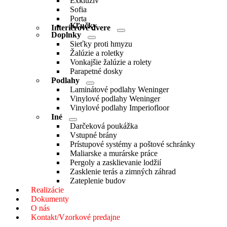
Exkluzív
Toggle
Sofia
Porta
Kľučky
Interiérové dvere
Menu
Doplnky
Menu
Toggle
Sieťky proti hmyzu
Toggle
Žalúzie a roletky
Vonkajšie žalúzie a rolety
Parapetné dosky
Podlahy
Menu
Laminátové podlahy Weninger
Toggle
Vinylové podlahy Weninger
Vinylové podlahy Imperiofloor
Iné
Menu
Darčeková poukážka
Toggle
Vstupné brány
Prístupové systémy a poštové schránky
Maliarske a murárske práce
Pergoly a zasklievanie lodžií
Zasklenie terás a zimných záhrad
Zateplenie budov
Realizácie
Dokumenty
O nás
Kontakt/Vzorkové predajne