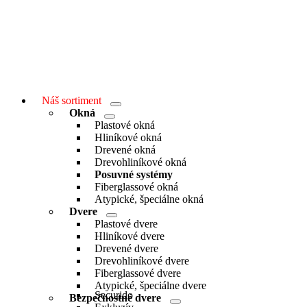
Náš sortiment
Menu
Okná
Toggle
Menu
Plastové okná
Toggle
Hliníkové okná
Drevené okná
Drevohliníkové okná
Posuvné systémy
Fiberglassové okná
Atypické, špeciálne okná
Dvere
Menu
Plastové dvere
Toggle
Hliníkové dvere
Drevené dvere
Drevohliníkové dvere
Fiberglassové dvere
Atypické, špeciálne dvere
Securido
Bezpečnostné dvere
Menu