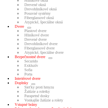
Hliníkové okná
Drevené okná
Drevohliníkové okná
Posuvné systémy
Fiberglassové okná
Atypické, špeciálne okná
Dvere
Menu
Plastové dvere
Toggle
Hliníkové dvere
Drevené dvere
Drevohliníkové dvere
Fiberglassové dvere
Atypické, špeciálne dvere
Bezpečnostné dvere
Menu
Securido
Toggle
Exkluzív
Sofia
Porta
Interiérové dvere
Doplnky
Menu
Sieťky proti hmyzu
Toggle
Žalúzie a roletky
Parapetné dosky
Vonkajšie žalúzie a rolety
Vstupné brány